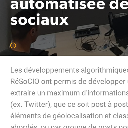
automatisée de
sociaux
Les développements algorithmiques
RéSoCIO ont permis de développer u
extraire un maximum d’informations 
(ex. Twitter), que ce soit post à po
éléments de géolocalisation et clas
abordés, ou par groupe de posts p