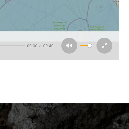
00:00
02:40
Mute
Enter
fullscreen