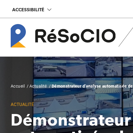
Aller
Panneau de gestion des cookies
ACCESSIBILITÉ
au
contenu
principal
Fil
Accueil
Actualité
Démonstrateur d’analyse automatisée de
d'Ariane
ACTUALITÉ
Démonstrateur