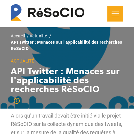
Aller
Panneau de gestion des cookies
au
contenu
principal
Fil
Accueil
Actualité
API Twitter : Menaces sur l'applicabilité des recherches
d'Ariane
RéSoCIO
ACTUALITÉ
API Twitter : Menaces sur
l'applicabilité des
recherches RéSoCIO
Alors qu’un travail devait être initié via le projet
RéSoCIO sur la collecte dynamique des tweets,
et sur la mesure de la qualité des requêtes à