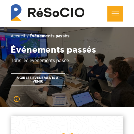
Aller
Panneau de gestion des cookies
au
contenu
principal
Fil
Accueil
Événements passés
d'Ariane
Événements passés
Tous les événements passé.
VOIR LES ÉVÉNEMENTS À
VENIR